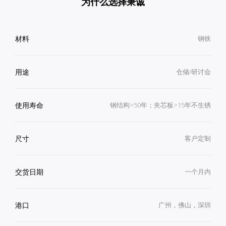
为什么选择秉诚
材料
钢铁
用途
仓储/研讨会
使用寿命
钢结构>50年；夹芯板>15年不生锈
尺寸
客户定制
交货日期
一个月内
港口
广州，佛山，深圳