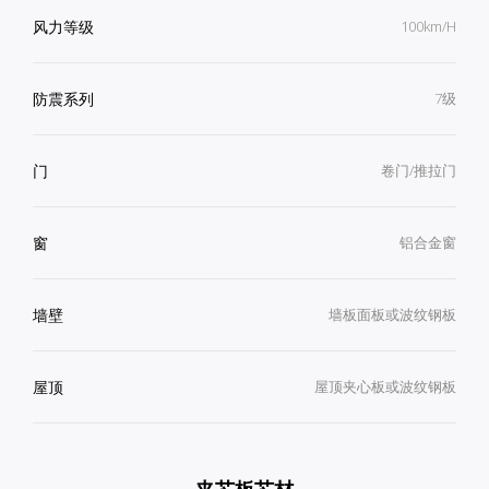
风力等级
100km/H
防震系列
7级
门
卷门/推拉门
窗
铝合金窗
墙壁
墙板面板或波纹钢板
屋顶
屋顶夹心板或波纹钢板
夹芯板芯材